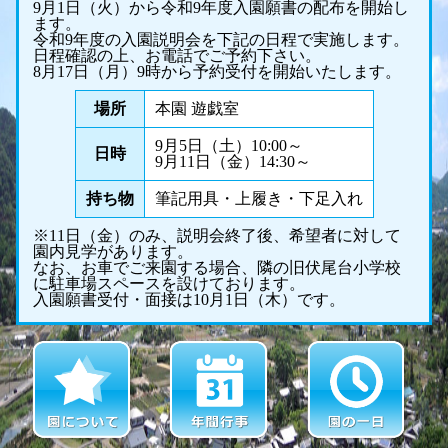
9月1日（火）から令和9年度入園願書の配布を開始し
ます。
令和9年度の入園説明会を下記の日程で実施します。
日程確認の上、お電話でご予約下さい。
8月17日（月）9時から予約受付を開始いたします。
場所
本園 遊戯室
9月5日（土）10:00～
日時
9月11日（金）14:30～
持ち物
筆記用具・上履き・下足入れ
※11日（金）のみ、説明会終了後、希望者に対して
園内見学があります。
なお、お車でご来園する場合、隣の旧伏尾台小学校
に駐車場スペースを設けております。
入園願書受付・面接は10月1日（木）です。