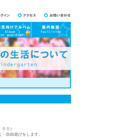
グイン
アクセス
お問い合わせ
児向けアルバム
園内施設
。
：００）
え・自由遊びをします。