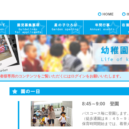
HOME
ロ
て
園児募集要項
園庭開放について
年間行事
在園
園の生活について
護者様専用のコンテンツをご覧いただくにはログインをお願いいたします。
園の一日
8:45～9:00 登園
バスコース毎に登園します
（徒歩通園は８：４５～９
保育時間開始までは、着替