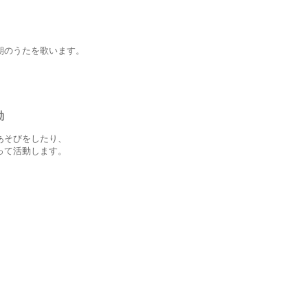
朝のうたを歌います。
動
あそびをしたり、
って活動します。
。