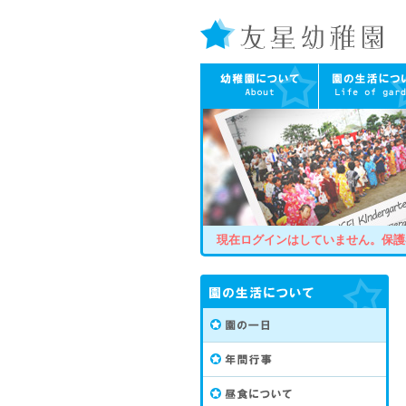
友星幼稚園
幼稚園について
園の生活につい
現在ログインはしていません。保
園の生活について
園の1日
年間行事