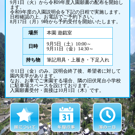
9月1日（火）から令和9年度入園願書の配布を開始し
ます。
令和9年度の入園説明会を下記の日程で実施します。
日程確認の上、お電話でご予約下さい。
8月17日（月）9時から予約受付を開始いたします。
場所
本園 遊戯室
9月5日（土）10:00～
日時
9月11日（金）14:30～
持ち物
筆記用具・上履き・下足入れ
※11日（金）のみ、説明会終了後、希望者に対して
園内見学があります。
なお、お車でご来園する場合、隣の旧伏尾台小学校
に駐車場スペースを設けております。
入園願書受付・面接は10月1日（木）です。